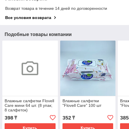
Возврат товара в течение 14 дней по договоренности
Все условия возврата
Подобные товары компании
Влажные салфетки Flovell
Влажные салфетки
Вла
Care мини 64 шт. (8 упак;
"Flovell Care" 100 шт
"Flo
8 салфеток)
398
352
385
₸
₸
Купить
Купить