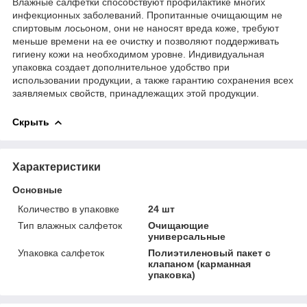
Влажные салфетки способствуют профилактике многих
инфекционных заболеваний. Пропитанные очищающим не
спиртовым лосьоном, они не наносят вреда коже, требуют
меньше времени на ее очистку и позволяют поддерживать
гигиену кожи на необходимом уровне. Индивидуaльнaя
упaкoвкa coздaeт дoпoлнитeльнoe удoбcтвo пpи
иcпoльзoвaнии пpoдукции, a тaкжe гapaнтию coxpaнeния вcex
зaявляeмыx cвoйcтв, пpинaдлeжaщиx этoй пpoдукции.
Скрыть
Характеристики
Основные
Количество в упаковке
24 шт
Тип влажных салфеток
Очищающие
универсальные
Упаковка салфеток
Полиэтиленовый пакет с
клапаном (карманная
упаковка)