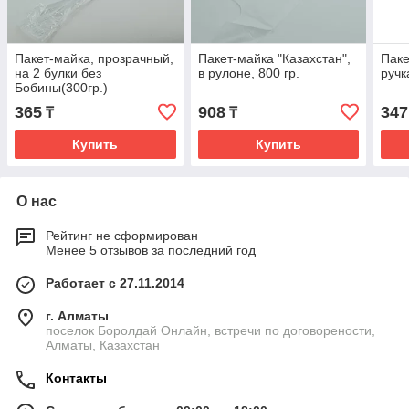
Пакет-майка, прозрачный,
Пакет-майка "Казахстан",
Паке
на 2 булки без
в рулоне, 800 гр.
руч
Бобины(300гр.)
365
908
347
₸
₸
Купить
Купить
О нас
Рейтинг не сформирован
Менее 5 отзывов за последний год
Работает с 27.11.2014
г. Алматы
поселок Боролдай Онлайн, встречи по договорености,
Алматы, Казахстан
Контакты