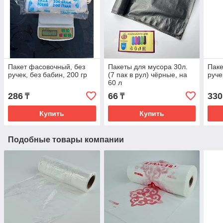
Пакет фасовочный, без
Пакеты для мусора 30л.
Паке
ручек, без бабин, 200 гр
(7 пак в рул) чёрные, на
руче
60 л
286
66
330
₸
₸
Купить
Купить
Подобные товары компании