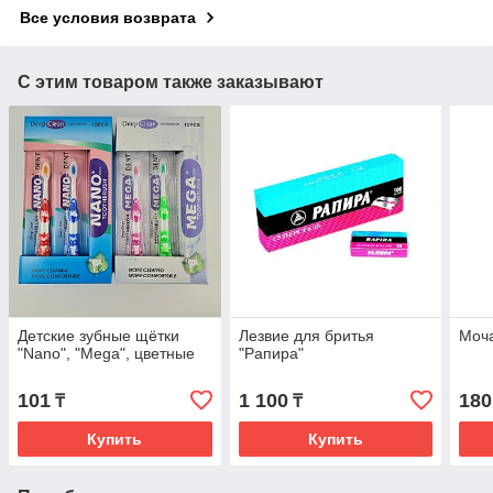
Все условия возврата
С этим товаром также заказывают
Детские зубные щётки
Лезвие для бритья
Моча
"Nano", "Mega", цветные
"Рапира"
101
1 100
180
₸
₸
Купить
Купить