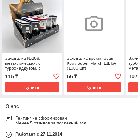
Зажигалка №208,
Зажигалка кремниевая
Зажи
металлическая, с
Крик Super March ЕШКА
турб
турбонаддувом, с
(1000 шт)
мета
крышкой
115
66
107
₸
₸
Купить
Купить
О нас
Рейтинг не сформирован
Менее 5 отзывов за последний год
Работает с 27.11.2014