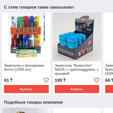
С этим товаром также заказывают
Зажигалка с фонариком
Зажигалка "Казахстан"
Зажи
Антон (1000 шт.)
№518, с турбонаддувом, с
Крик
крышкой
(100
61
195
66
₸
₸
Купить
Купить
Подобные товары компании