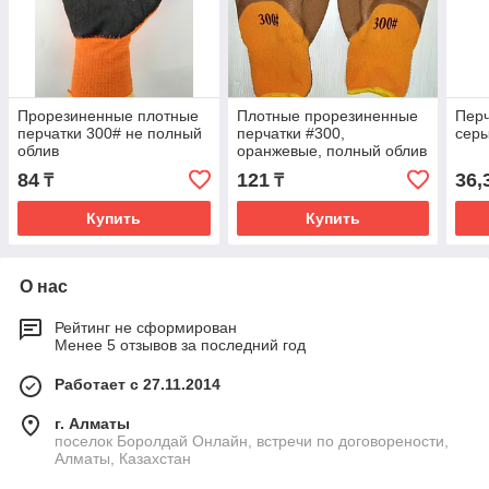
Прорезиненные плотные
Плотные прорезиненные
Перч
перчатки 300# не полный
перчатки #300,
сер
облив
оранжевые, полный облив
84
121
36,
₸
₸
Купить
Купить
О нас
Рейтинг не сформирован
Менее 5 отзывов за последний год
Работает с 27.11.2014
г. Алматы
поселок Боролдай Онлайн, встречи по договорености,
Алматы, Казахстан