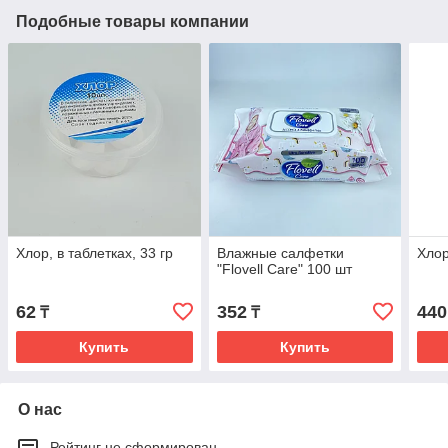
Подобные товары компании
Хлор, в таблетках, 33 гр
Влажные салфетки
Хлор
"Flovell Care" 100 шт
62
352
440
₸
₸
Купить
Купить
О нас
Рейтинг не сформирован