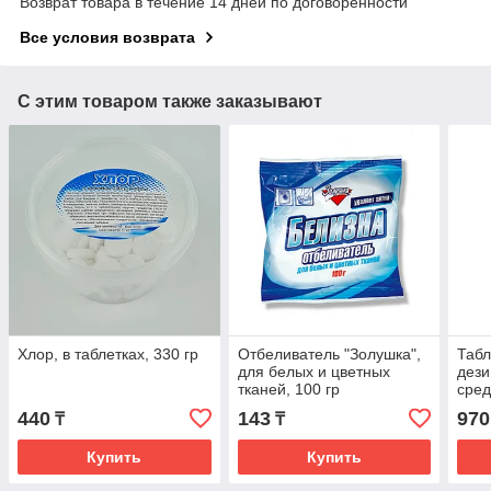
Возврат товара в течение 14 дней по договоренности
Все условия возврата
С этим товаром также заказывают
Хлор, в таблетках, 330 гр
Отбеливатель "Золушка",
Таб
для белых и цветных
дез
тканей, 100 гр
сред
300 
440
143
970
₸
₸
Купить
Купить