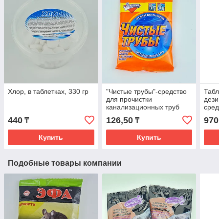
Хлор, в таблетках, 330 гр
"Чистые трубы"-средство
Таб
для прочистки
дез
канализационных труб
сред
300 
440
126,50
970
₸
₸
Купить
Купить
Подобные товары компании