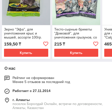
Зерно "Эфа", для
Тесто-сырные брикеты
Унив
уничтожения крыс и
"Домовой", для
для 
мышей, ассорти 100гр.
уничтожения грызунов, со
"Cal
вкусом ореха, 100 гр
159,50
215
465
₸
₸
Купить
Купить
О нас
Рейтинг не сформирован
Менее 5 отзывов за последний год
Работает с 27.11.2014
г. Алматы
поселок Боролдай Онлайн, встречи по договорености,
Алматы, Казахстан