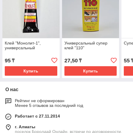
Клей "Монолит-1",
Универсальный супер
Супе
универсальный
клей "110"
95
27,50
55
₸
₸
Купить
Купить
О нас
Рейтинг не сформирован
Менее 5 отзывов за последний год
Работает с 27.11.2014
г. Алматы
поселок Боролдай Онлайн, встречи по договорености,