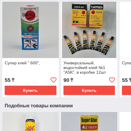
Супер клей " 600",
Универсальный,
Супе
водостойкий клей №1
"ASK", в коробке 12шт
55
90
55
₸
₸
Купить
Купить
Подобные товары компании