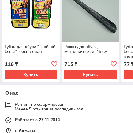
Губка для обуви "Тройной
Рожок для обуви,
Губк
блеск", бесцветная
металлический, 45 см
блес
мал
116
715
77
₸
₸
Купить
Купить
О нас
Рейтинг не сформирован
Менее 5 отзывов за последний год
Работает с 27.11.2014
г. Алматы