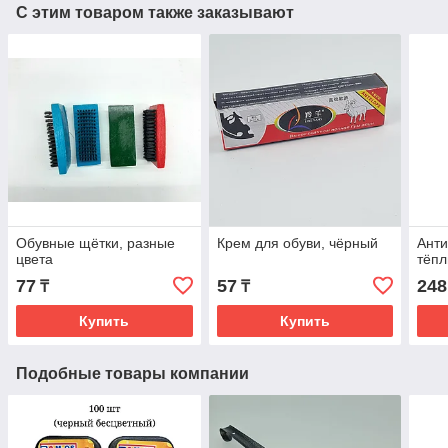
С этим товаром также заказывают
Обувные щётки, разные
Крем для обуви, чёрный
Ант
цвета
тёпл
77
57
248
₸
₸
Купить
Купить
Подобные товары компании