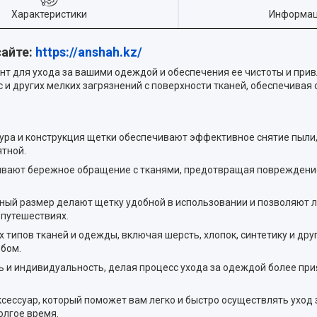
Характеристики
Информац
сайте:
https://anshah.kz/
т для ухода за вашими одеждой и обеспечения ее чистоты и прив
 и других мелких загрязнений с поверхности тканей, обеспечивая
ра и конструкция щетки обеспечивают эффективное снятие пыли, 
ятной.
чивают бережное обращение с тканями, предотвращая поврежден
ный размер делают щетку удобной в использовании и позволяют л
 путешествиях.
типов тканей и одежды, включая шерсть, хлопок, синтетику и дру
бом.
ь и индивидуальность, делая процесс ухода за одеждой более при
сессуар, который поможет вам легко и быстро осуществлять уход
олгое время.