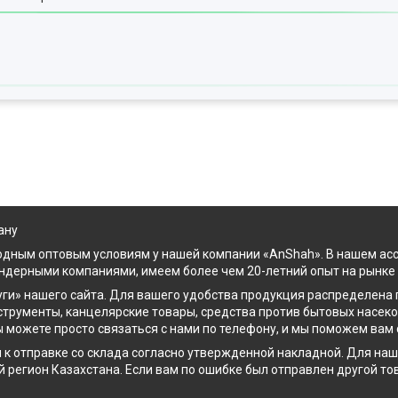
ану
одным оптовым условиям у нашей компании «AnShah». В нашем ас
ендерными компаниями, имеем более чем 20-летний опыт на рынке
уги» нашего сайта. Для вашего удобства продукция распределена 
струменты, канцелярские товары, средства против бытовых насек
ы можете просто связаться с нами по телефону, и мы поможем вам
к отправке со склада согласно утвержденной накладной. Для наши
 регион Казахстана. Если вам по ошибке был отправлен другой то