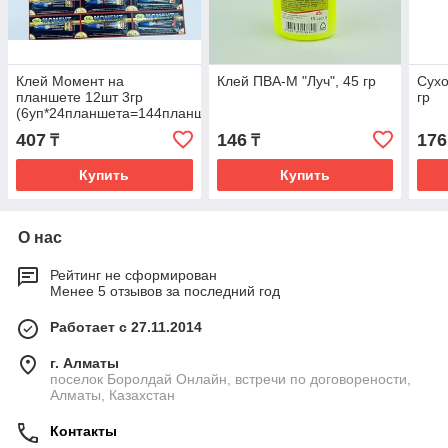
Клей Момент на
Клей ПВА-М "Луч", 45 гр
Сухо
планшете 12шт 3гр
гр
(6уп*24планшета=144планшета)
407
146
176
₸
₸
Купить
Купить
О нас
Рейтинг не сформирован
Менее 5 отзывов за последний год
Работает с 27.11.2014
г. Алматы
поселок Боролдай Онлайн, встречи по договорености,
Алматы, Казахстан
Контакты