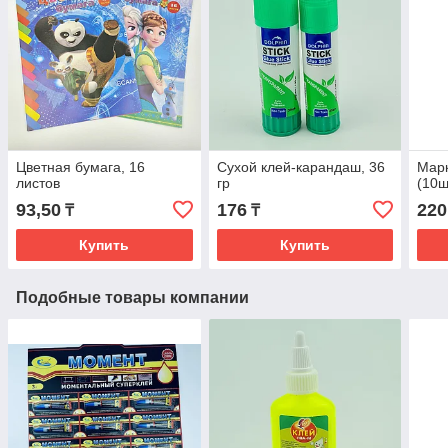
Цветная бумага, 16
Сухой клей-карандаш, 36
Марк
листов
гр
(10ш
93,50
176
220
₸
₸
Купить
Купить
Подобные товары компании