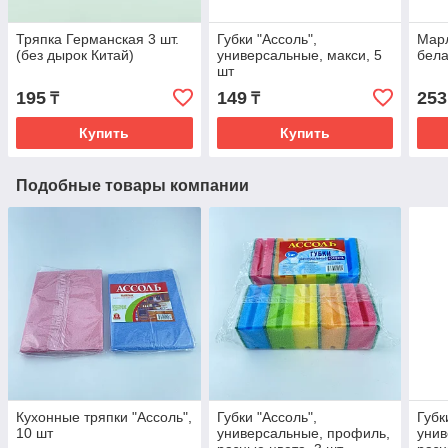
Тряпка Германская 3 шт.
Губки "Ассоль",
Марл
(без дырок Китай)
универсальные, макси, 5
бел
шт
195
149
253
₸
₸
Купить
Купить
Подобные товары компании
Кухонные тряпки "Ассоль",
Губки "Ассоль",
Губк
10 шт
универсальные, профиль,
унив