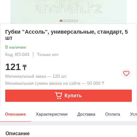
Губки "Ассоль", универсальные, стандарт, 5
шт
В наличии
Код: КП-043
Только опт
121
₸
Минимальный заказ — 120 шт.
Минимальная сумма заказа на сайте — 50 000 ₸
Купить
Описание
Характеристики
Доставка
Оплата
Усл
Описание