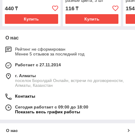
разные цвета, 3 шт
разн
440
116
154
₸
₸
Купить
Купить
О нас
Рейтинг не сформирован
Менее 5 отзывов за последний год
Работает с 27.11.2014
г. Алматы
поселок Боролдай Онлайн, встречи по договорености,
Алматы, Казахстан
Контакты
Сегодня работает с 09:00 до 18:00
Показать весь график работы
О нас