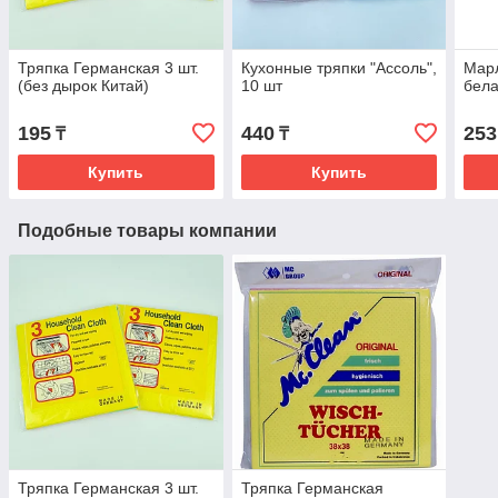
Тряпка Германская 3 шт.
Кухонные тряпки "Ассоль",
Марл
(без дырок Китай)
10 шт
бел
195
440
253
₸
₸
Купить
Купить
Подобные товары компании
Тряпка Германская 3 шт.
Тряпка Германская