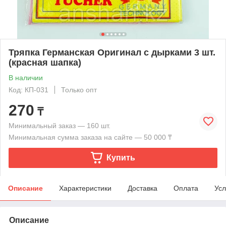
Тряпка Германская Оригинал с дырками 3 шт.
(красная шапка)
В наличии
Код: КП-031
Только опт
270
₸
Минимальный заказ — 160 шт.
Минимальная сумма заказа на сайте — 50 000 ₸
Купить
Описание
Характеристики
Доставка
Оплата
Усл
Описание