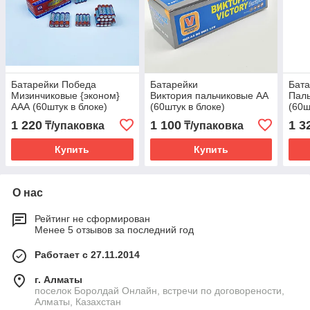
Батарейки Победа
Батарейки
Бата
Мизинчиковые {эконом}
Виктория пальчиковые АА
Паль
ААА (60штук в блоке)
(60штук в блоке)
(60ш
1 220
1 100
1 3
₸/упаковка
₸/упаковка
Купить
Купить
О нас
Рейтинг не сформирован
Менее 5 отзывов за последний год
Работает с 27.11.2014
г. Алматы
поселок Боролдай Онлайн, встречи по договорености,
Алматы, Казахстан