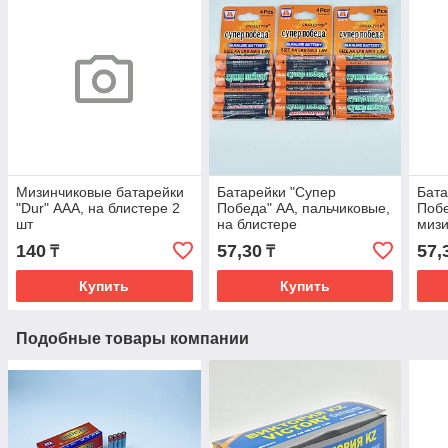
Мизинчиковые батарейки
Батарейки "Супер
Бата
"Dur" ААА, на блистере 2
Победа" АА, пальчиковые,
Побе
шт
на блистере
мизи
блис
140
57,30
57,
₸
₸
Купить
Купить
Подобные товары компании