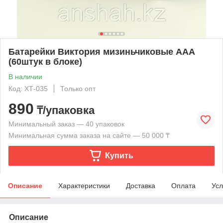
Батарейки Виктория мизиньчиковые ААА
(60штук в блоке)
В наличии
Код: ХТ-035
Только опт
890
₸/упаковка
Минимальный заказ — 40 упаковок
Минимальная сумма заказа на сайте — 50 000 ₸
Купить
Описание
Характеристики
Доставка
Оплата
Усл
Описание