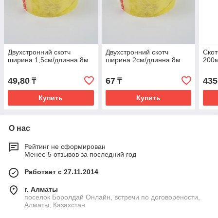
Двухстронний скотч
Двухстронний скотч
Скот
ширина 1,5см/длинна 8м
ширина 2см/длинна 8м
200
49,80
67
435
₸
₸
Купить
Купить
О нас
Рейтинг не сформирован
Менее 5 отзывов за последний год
Работает с 27.11.2014
г. Алматы
поселок Боролдай Онлайн, встречи по договорености,
Алматы, Казахстан