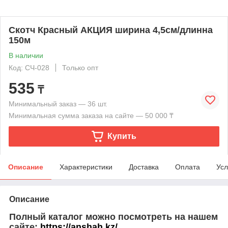
Скотч Красный АКЦИЯ ширина 4,5см/длинна
150м
В наличии
Код: СЧ-028
Только опт
535
₸
Минимальный заказ — 36 шт.
Минимальная сумма заказа на сайте — 50 000 ₸
Купить
Описание
Характеристики
Доставка
Оплата
Усл
Описание
Полный каталог можно посмотреть на нашем
сайте:
https://anshah.kz/