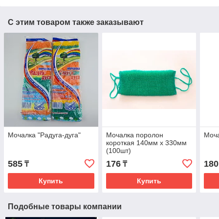
С этим товаром также заказывают
Мочалка "Радуга-дуга"
Мочалка поролон
Моча
короткая 140мм х 330мм
(100шт)
585
176
180
₸
₸
Купить
Купить
Подобные товары компании