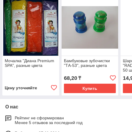
Мочалка "Диана Premium
Бамбуковые зубочистки
Шар
SPA", разные цвета
"ТА-53", разные цвета
"RAD
50 ш
68,20
14,
₸
Цену уточняйте
Купить
О нас
Рейтинг не сформирован
Менее 5 отзывов за последний год