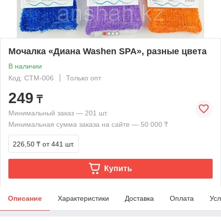
Мочалка «Диана Washen SPA», разные цвета
В наличии
Код: СТМ-006
Только опт
249
₸
Минимальный заказ — 201 шт.
Минимальная сумма заказа на сайте — 50 000 ₸
226,50 ₸
от 441 шт.
Купить
Описание
Характеристики
Доставка
Оплата
Усл