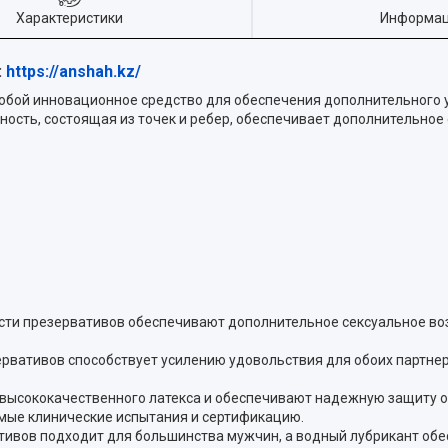
Характеристики
Информац
:
https://anshah.kz/
собой инновационное средство для обеспечения дополнительного 
хность, состоящая из точек и ребер, обеспечивает дополнительное
ости презервативов обеспечивают дополнительное сексуальное в
рвативов способствует усилению удовольствия для обоих партне
 высококачественного латекса и обеспечивают надежную защиту о
мые клинические испытания и сертификацию.
тивов подходит для большинства мужчин, а водный лубрикант об