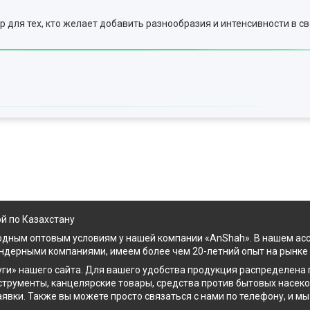
р для тех, кто желает добавить разнообразия и интенсивности в с
ой по Казахстану
одным оптовым условиям у нашей компании «AnShah». В нашем ас
ендерными компаниями, имеем более чем 20-летний опыт на рынке
уги» нашего сайта. Для вашего удобства продукция распределена 
трументы, канцелярские товары, средства против бытовых насеком
заявки. Также вы можете просто связаться с нами по телефону, и 