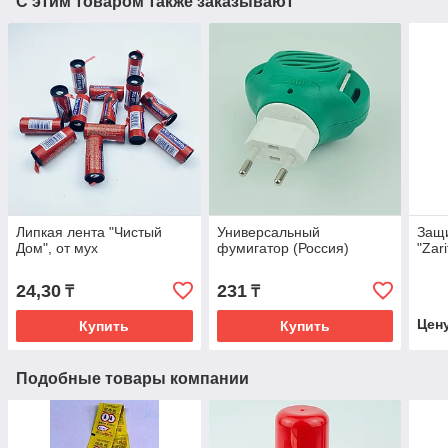
С этим товаром также заказывают
Липкая лента "Чистый
Универсальный
Защи
Дом", от мух
фумигатор (Россия)
"Zari
24,30
231
₸
₸
Цен
Купить
Купить
Подобные товары компании