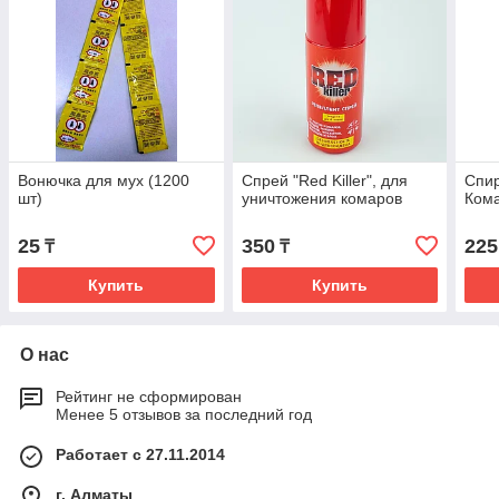
Вонючка для мух (1200
Спрей "Red Killer", для
Спир
шт)
уничтожения комаров
Ком
25
350
225
₸
₸
Купить
Купить
О нас
Рейтинг не сформирован
Менее 5 отзывов за последний год
Работает с 27.11.2014
г. Алматы