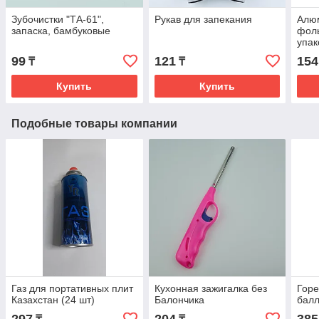
Зубочистки "ТА-61",
Рукав для запекания
Алю
запаска, бамбуковые
фоль
упак
запе
99
121
154
₸
₸
Купить
Купить
Подобные товары компании
Газ для портативных плит
Кухонная зажигалка без
Горе
Казахстан (24 шт)
Балончика
балл