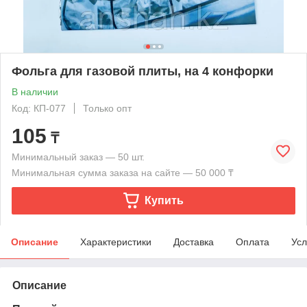
Фольга для газовой плиты, на 4 конфорки
В наличии
Код: КП-077
Только опт
105
₸
Минимальный заказ — 50 шт.
Минимальная сумма заказа на сайте — 50 000 ₸
Купить
Описание
Характеристики
Доставка
Оплата
Усл
Описание