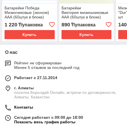
Батарейки Победа
Батарейки
Мизи
Мизинчиковые {эконом}
Виктория мизиньчиковые
"Dur
ААА (60штук в блоке)
ААА (60штук в блоке)
шт
1 220
890
140
₸/упаковка
₸/упаковка
Купить
Купить
О нас
Рейтинг не сформирован
Менее 5 отзывов за последний год
Работает с 27.11.2014
г. Алматы
поселок Боролдай Онлайн, встречи по договорености,
Алматы, Казахстан
Контакты
Сегодня работает с 09:00 до 18:00
Показать весь график работы