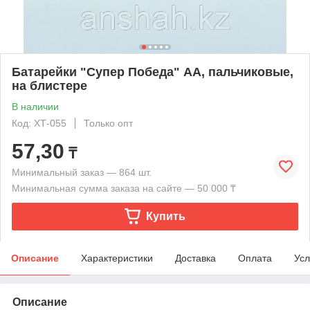
Батарейки "Супер Победа" АА, пальчиковые,
на блистере
В наличии
Код: ХТ-055
Только опт
57,30
₸
Минимальный заказ — 864 шт.
Минимальная сумма заказа на сайте — 50 000 ₸
Купить
Описание
Характеристики
Доставка
Оплата
Усл
Описание