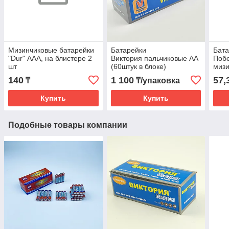
Мизинчиковые батарейки
Батарейки
Бата
"Dur" ААА, на блистере 2
Виктория пальчиковые АА
Побе
шт
(60штук в блоке)
мизи
блис
140
1 100
57,
₸
₸/упаковка
Купить
Купить
Подобные товары компании