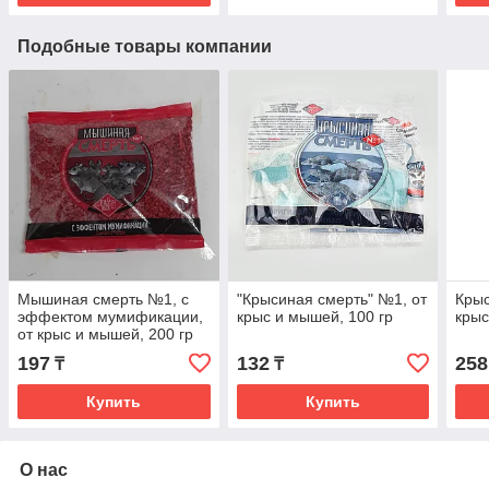
Подобные товары компании
Мышиная смерть №1, с
"Крысиная смерть" №1, от
Крыс
эффектом мумификации,
крыс и мышей, 100 гр
крыс
от крыс и мышей, 200 гр
197
132
258
₸
₸
Купить
Купить
О нас