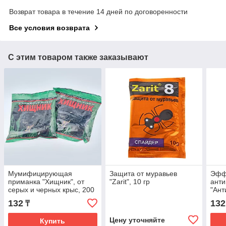
Возврат товара в течение 14 дней по договоренности
Все условия возврата
С этим товаром также заказывают
Мумифицирующая
Защита от муравьев
Эфф
приманка "Хищник", от
"Zarit", 10 гр
анти
серых и черных крыс, 200
"Ант
гр
лава
132
132
₸
Цену уточняйте
Купить