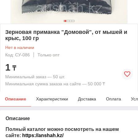
Зерновая приманка "Домовой", от мышей и
крыс, 100 гр
Нет в наличии
Код: СУ-086
Только опт
1
₸
Минимальный заказ — 50 шт.
Минимальная сумма заказа на сайте — 50 000 ₸
Описание
Характеристики
Доставка
Оплата
Усл
Описание
Полный каталог можно посмотреть на нашем
сайте:
https://anshah.kz/