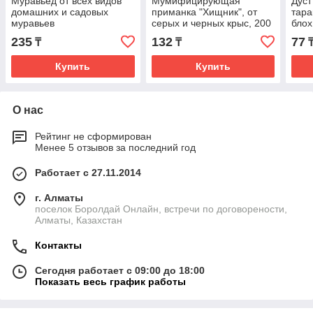
Муравьед от всех видов
Мумифицирующая
Дуст
домашних и садовых
приманка "Хищник", от
тара
муравьев
серых и черных крыс, 200
блох
гр
235
132
77
₸
₸
Купить
Купить
О нас
Рейтинг не сформирован
Менее 5 отзывов за последний год
Работает с 27.11.2014
г. Алматы
поселок Боролдай Онлайн, встречи по договорености,
Алматы, Казахстан
Контакты
Сегодня работает с 09:00 до 18:00
Показать весь график работы