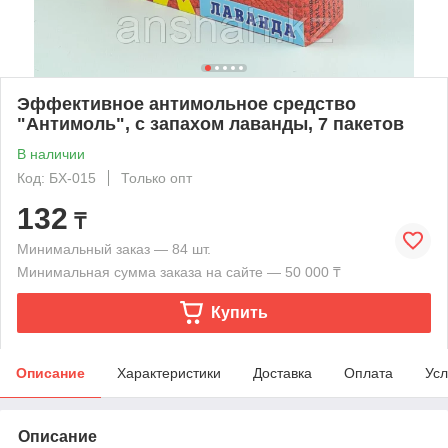
Эффективное антимольное средство
"Антимоль", с запахом лаванды, 7 пакетов
В наличии
Код: БХ-015
Только опт
132
₸
Минимальный заказ — 84 шт.
Минимальная сумма заказа на сайте — 50 000 ₸
Купить
Описание
Характеристики
Доставка
Оплата
Усл
Описание