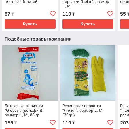
плотные, 5 нитей
перчатки "Belar", размер
ора
L, М
87
110
55
₸
₸
Купить
Купить
Подобные товары компании
Латексные перчатки
Резиновые перчатки
Рези
"Gloves", (дельфин),
"Лилия", размер L, М
"Пал
размер L, М, 85 гр
(39гр.)
разм
155
119
203
₸
₸