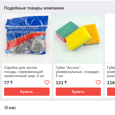
Подобные товары компании
Скребок для чистки
Губки "Ассоль",
Губк
посуды, нержавеющий
универсальные, стандарт,
унив
проволочный шар, 4 шт
5 шт
разн
77
121
116
₸
₸
Купить
Купить
О нас