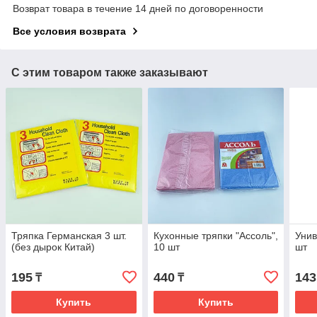
Возврат товара в течение 14 дней по договоренности
Все условия возврата
С этим товаром также заказывают
Тряпка Германская 3 шт.
Кухонные тряпки "Ассоль",
Унив
(без дырок Китай)
10 шт
шт
195
440
143
₸
₸
Купить
Купить