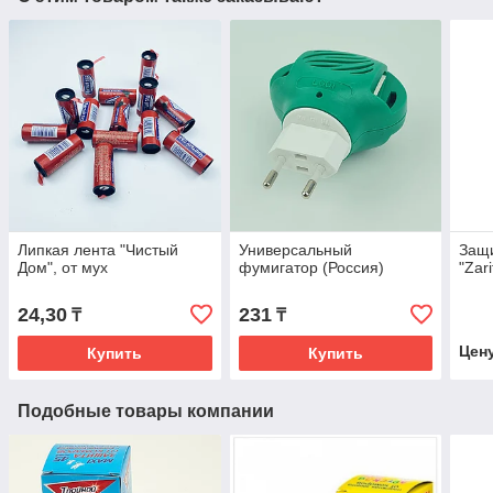
Липкая лента "Чистый
Универсальный
Защи
Дом", от мух
фумигатор (Россия)
"Zari
24,30
231
₸
₸
Цен
Купить
Купить
Подобные товары компании