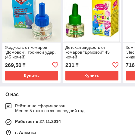
Жидкость от комаров
Детская жидкость от
Комп
"Домовой", тройной удар,
комаров "Домовой" 45
"Лес
(45 ночей)
ночей
жид
269,50
231
716
₸
₸
Купить
Купить
О нас
Рейтинг не сформирован
Менее 5 отзывов за последний год
Работает с 27.11.2014
г. Алматы