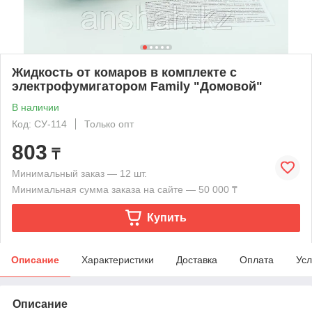
Жидкость от комаров в комплекте с
электрофумигатором Family "Домовой"
В наличии
Код: СУ-114
Только опт
803
₸
Минимальный заказ — 12 шт.
Минимальная сумма заказа на сайте — 50 000 ₸
Купить
Описание
Характеристики
Доставка
Оплата
Усл
Описание