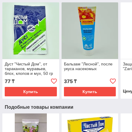
Дуст "Чистый Дом", от
Бальзам "Лесной", после
Защи
тараканов, муравьев,
укуса насекомых
"Zari
блох, клопов и мух, 50 гр
77
375
₸
₸
Цен
Купить
Купить
Подобные товары компании