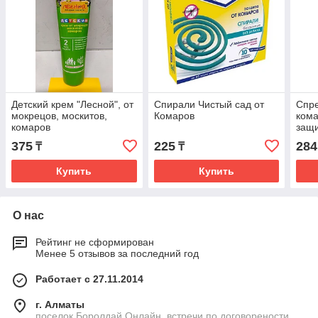
Детский крем "Лесной", от
Спирали Чистый сад от
Спре
мокрецов, москитов,
Комаров
кома
комаров
защ
375
225
284
₸
₸
Купить
Купить
О нас
Рейтинг не сформирован
Менее 5 отзывов за последний год
Работает с 27.11.2014
г. Алматы
поселок Боролдай Онлайн, встречи по договорености,