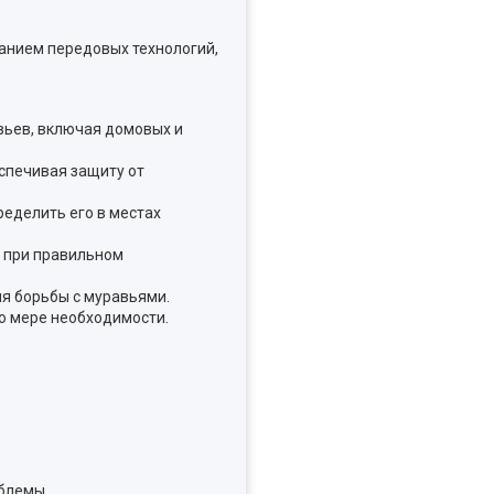
анием передовых технологий,
вьев, включая домовых и
спечивая защиту от
ределить его в местах
ы при правильном
ля борьбы с муравьями.
по мере необходимости.
блемы.