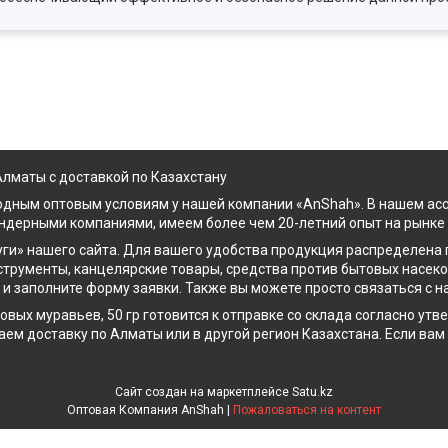
 Алматы с доставкой по Казахстану
одным оптовым условиям у нашей компании «AnShah». В нашем ас
ендерными компаниями, имеем более чем 20-летний опыт на рынке
уги» нашего сайта. Для вашего удобства продукция распределена 
струменты, канцелярские товары, средства против бытовых насеком
у и заполните форму заявки. Также вы можете просто связаться с 
овых муравьев, 50 гр готовится к отправке со склада согласно у
аем доставку по Алматы или в другой регион Казахстана. Если ва
Сайт создан на маркетплейсе
Satu.kz
Оптовая Компания AnShah |
Пожаловаться на контент