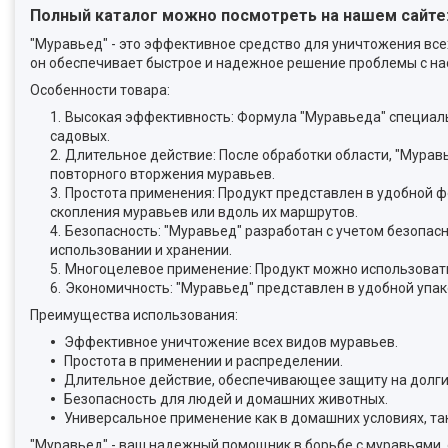
Полный каталог можно посмотреть на нашем сайте
"Муравьед" - это эффективное средство для уничтожения вс
он обеспечивает быстрое и надежное решение проблемы с н
Особенности товара:
Высокая эффективность: Формула "Муравьеда" специаль
садовых.
Длительное действие: После обработки области, "Мурав
повторного вторжения муравьев.
Простота применения: Продукт представлен в удобной ф
скопления муравьев или вдоль их маршрутов.
Безопасность: "Муравьед" разработан с учетом безопас
использовании и хранении.
Многоцелевое применение: Продукт можно использовать к
Экономичность: "Муравьед" представлен в удобной упак
Преимущества использования:
Эффективное уничтожение всех видов муравьев.
Простота в применении и распределении.
Длительное действие, обеспечивающее защиту на долги
Безопасность для людей и домашних животных.
Универсальное применение как в домашних условиях, так 
"Муравьед" - ваш надежный помощник в борьбе с муравьями