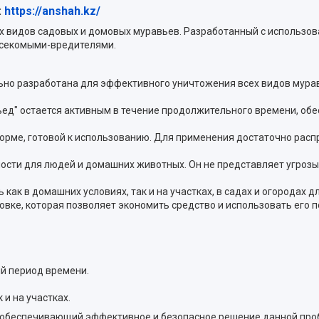
:
https://anshah.kz/
ех видов садовых и домовых муравьев. Разработанный с использов
асекомыми-вредителями.
но разработана для эффективного уничтожения всех видов мура
ьед" остается активным в течение продолжительного времени, обе
орме, готовой к использованию. Для применения достаточно расп
ности для людей и домашних животных. Он не представляет угроз
ак в домашних условиях, так и на участках, в садах и огородах д
овке, которая позволяет экономить средство и использовать его 
й период времени.
и на участках.
, обеспечивающий эффективное и безопасное решение данной про